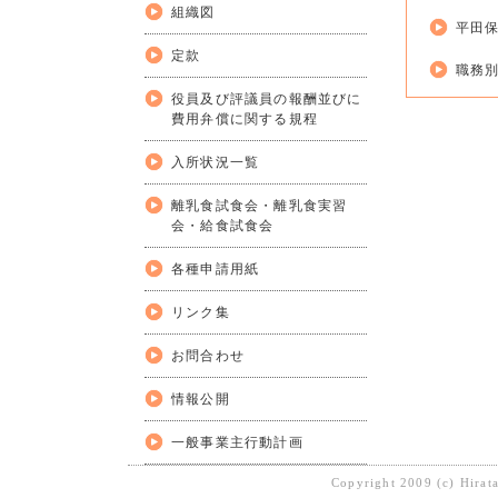
組織図
平田
定款
職務別
役員及び評議員の報酬並びに
費用弁償に関する規程
入所状況一覧
離乳食試食会・離乳食実習
会・給食試食会
各種申請用紙
リンク集
お問合わせ
情報公開
一般事業主行動計画
Copyright 2009 (c) Hirat